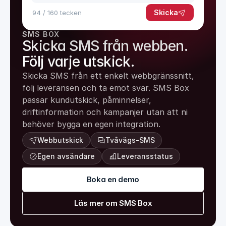
Skicka
94 / 160 tecken
SMS BOX
Skicka SMS från webben.
Följ varje utskick.
Skicka SMS från ett enkelt webbgränssnitt, 
följ leveransen och ta emot svar. SMS Box 
passar kundutskick, påminnelser, 
driftinformation och kampanjer utan att ni 
behöver bygga en egen integration.
Webbutskick
Tvåvägs-SMS
Egen avsändare
Leveransstatus
Boka en demo
Läs mer om SMS Box