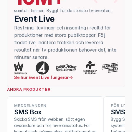
samtal i timmen. Byggt för de största tv-eventen.
Event Live
Röstning, tävlingar och insamling i realtid för 
produktioner med stora publiktoppar. Följ 
flödet live, hantera trafiken och leverera 
resultat när tv-produktionen behöver det, inte 
minuter senare.
Se hur Event Live fungerar
ANDRA PRODUKTER
MEDDELANDEN
FÖR UTV
SMS Box
SMS A
Skicka SMS från webben, sätt egen 
Bygg SMS-f
avsändare och följ leveransstatus. För 
system: A2
kundutskick, påminnelser, driftinformation 
tvåvägskom